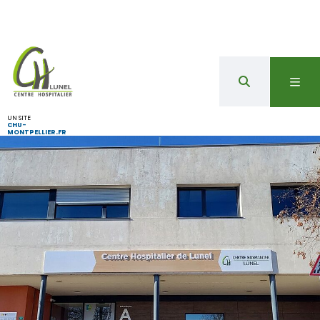
UN SITE
CHU-
MONTPELLIER.FR