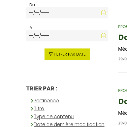
Du
PROF
à
Do
Méd
FILTRER PAR DATE
29/0
TRIER PAR :
PROF
Do
Pertinence
Titre
Méd
Type de contenu
29/0
Date de dernière modification