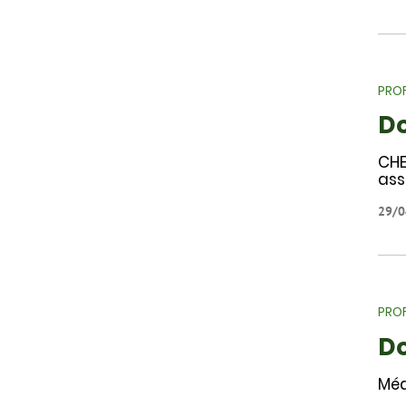
PROF
D
CHE
ass
29/0
PROF
D
Méd