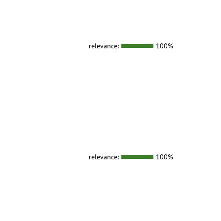
relevance:
100%
relevance:
100%