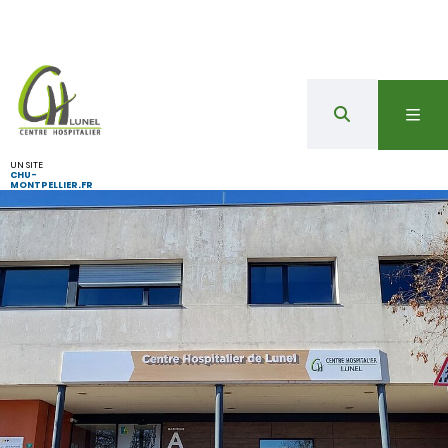
UN SITE
CHU-
MONTPELLIER.FR