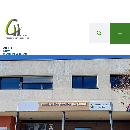
UN SITE
CHU-
MONTPELLIER.FR