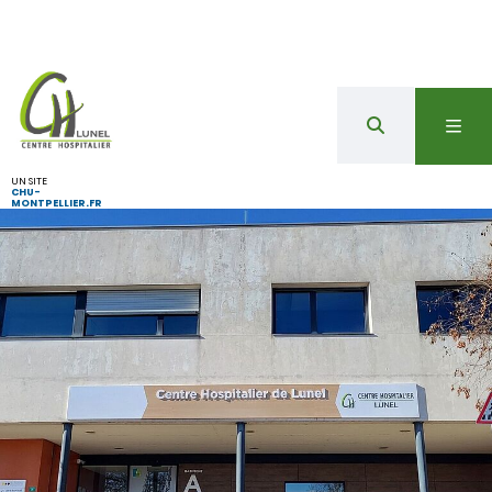
UN SITE
CHU-
MONTPELLIER.FR