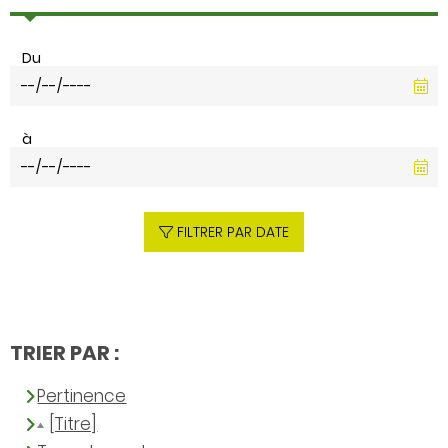
Du
à
FILTRER PAR DATE
TRIER PAR :
Pertinence
[Titre]