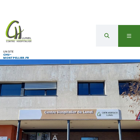
UN SITE
CHU-
MONTPELLIER.FR