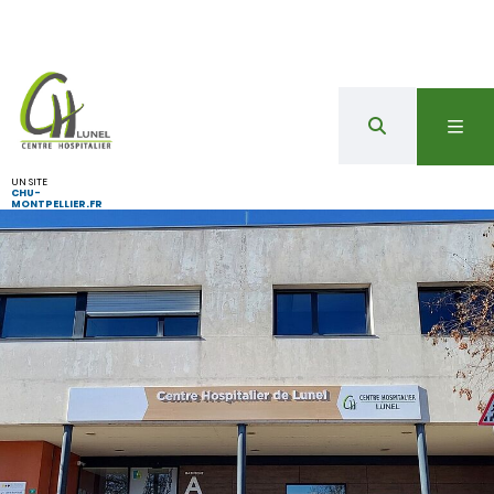
UN SITE
CHU-
MONTPELLIER.FR