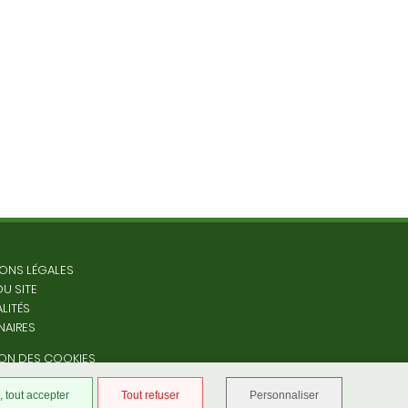
ONS LÉGALES
DU SITE
LITÉS
NAIRES
ON DES COOKIES
 tout accepter
Tout refuser
Personnaliser