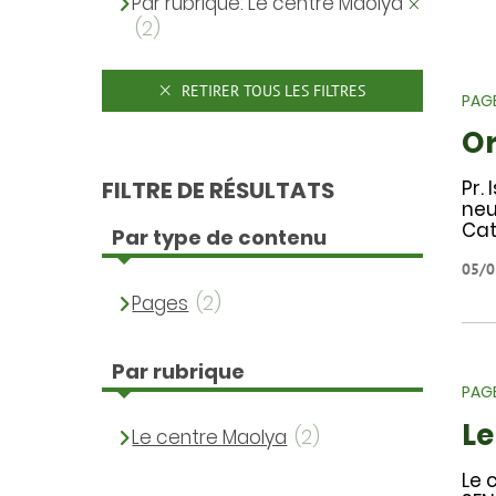
Par rubrique: Le centre Maolya
(2)
RETIRER TOUS LES FILTRES
PAG
O
FILTRE DE RÉSULTATS
Pr.
neu
Cat
Par type de contenu
05/0
Pages
(2)
Par rubrique
PAG
Le
Le centre Maolya
(2)
Le 