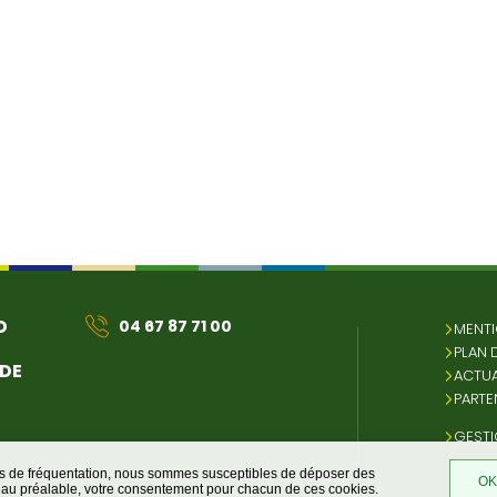
D
04 67 87 71 00
MENTI
PLAN 
 DE
ACTUA
PARTE
GESTI
ques de fréquentation, nous sommes susceptibles de déposer des
OK,
t, au préalable, votre consentement pour chacun de ces cookies.