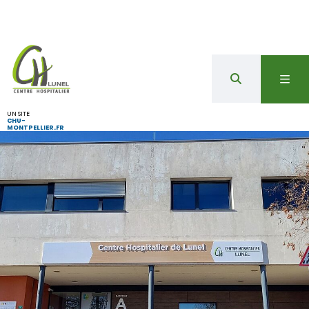
UN SITE
CHU-
MONTPELLIER.FR