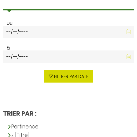
Du
à
FILTRER PAR DATE
TRIER PAR :
Pertinence
[Titre]