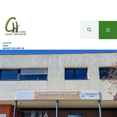
UN SITE
CHU-
MONTPELLIER.FR