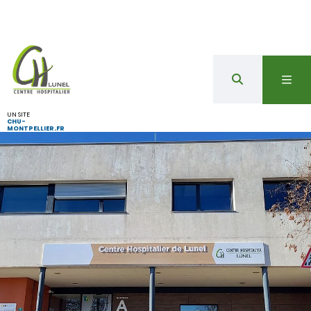
UN SITE
CHU-
MONTPELLIER.FR