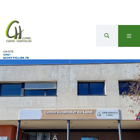
UN SITE
CHU-
MONTPELLIER.FR