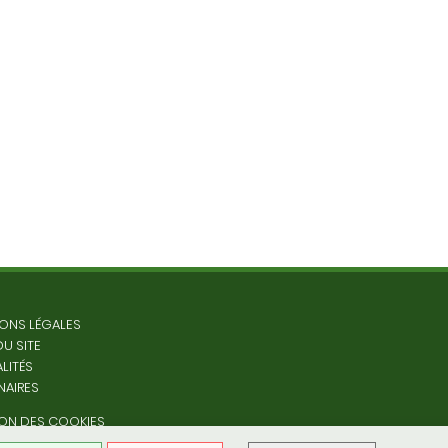
ONS LÉGALES
DU SITE
LITÉS
NAIRES
ON DES COOKIES