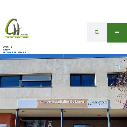
UN SITE
CHU-
MONTPELLIER.FR