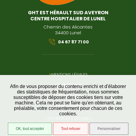
GHT EST HÉRAULT SUD AVEYRON
CENTRE HOSPITALIER DE LUNEL
Chemin des Alicantes
34400 Lunel
04 67 87 71 00
MENTIONS LÉGALES
PLAN DU SITE
Afin de vous proposer du contenu enrichi et d'élaborer
des statistiques de fréquentation, nous sommes
ACTUALITÉS
susceptibles de déposer des cookies tiers sur votre
machine. Cela ne peut se faire qu'en obtenant, au
PARTENAIRES
préalable, votre consentement pour chacun de ces
cookies.
GESTION DES COOKIES
OK, tout accepter
Tout refuser
Personnaliser