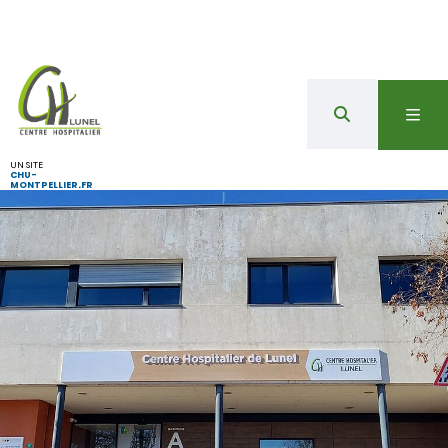
UN SITE
CHU-
MONTPELLIER.FR