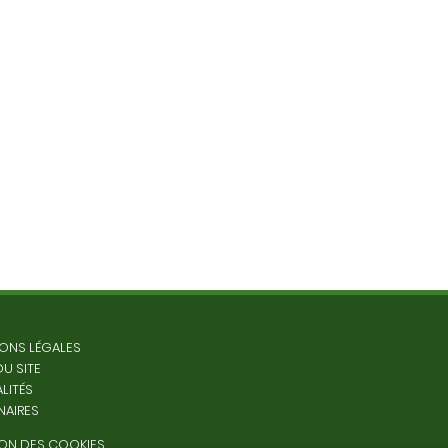
ONS LÉGALES
DU SITE
LITÉS
NAIRES
ON DES COOKIES