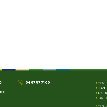
D
04 67 87 71 00
MENTI
PLAN 
 DE
ACTUA
PARTE
GESTI