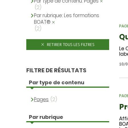
Par type de contenu: Pages
(2)
Par rubrique: Les formations
BOAT®
PAG
(2)
Qu
RETIRER TOUS LES FILTRES
Le 
lab
10/0
FILTRE DE RÉSULTATS
Par type de contenu
PAG
Pages
(2)
Pr
Par rubrique
Aff
BOA