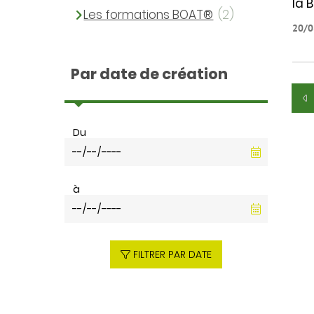
la 
Les formations BOAT®
(2)
20/0
Par date de création
Du
à
FILTRER PAR DATE