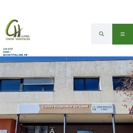
UN SITE
CHU-
MONTPELLIER.FR