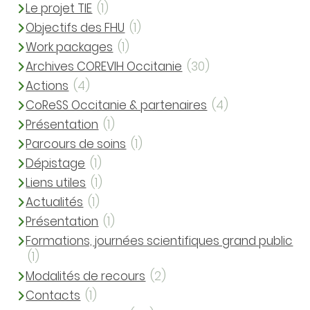
Le projet TIE
(1)
Objectifs des FHU
(1)
Work packages
(1)
Archives COREVIH Occitanie
(30)
Actions
(4)
CoReSS Occitanie & partenaires
(4)
Présentation
(1)
Parcours de soins
(1)
Dépistage
(1)
Liens utiles
(1)
Actualités
(1)
Présentation
(1)
Formations, journées scientifiques grand public
(1)
Modalités de recours
(2)
Contacts
(1)