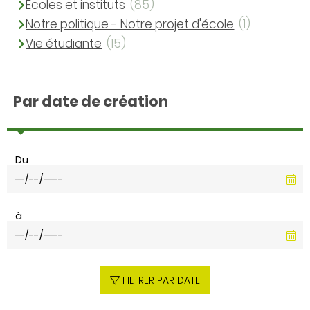
Ecoles et instituts
(85)
Notre politique - Notre projet d'école
(1)
Vie étudiante
(15)
Par date de création
Du
à
FILTRER PAR DATE