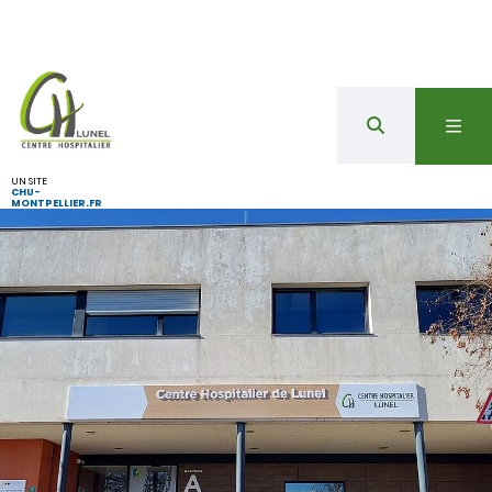
UN SITE
CHU-
MONTPELLIER.FR