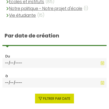
Ecoles et instituts
(85)
Notre politique - Notre projet d'école
(1)
Vie étudiante
(15)
Par date de création
Du
à
FILTRER PAR DATE