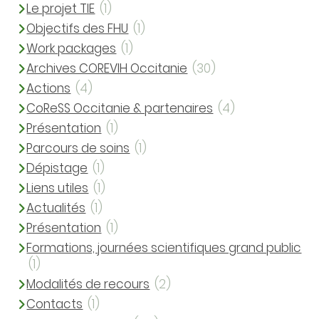
Le projet TIE
(1)
Objectifs des FHU
(1)
Work packages
(1)
Archives COREVIH Occitanie
(30)
Actions
(4)
CoReSS Occitanie & partenaires
(4)
Présentation
(1)
Parcours de soins
(1)
Dépistage
(1)
Liens utiles
(1)
Actualités
(1)
Présentation
(1)
Formations, journées scientifiques grand public
(1)
Modalités de recours
(2)
Contacts
(1)