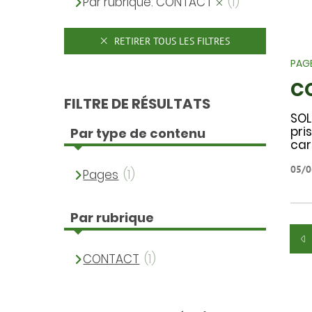
Par rubrique: CONTACT
(1)
RETIRER TOUS LES FILTRES
PAG
C
FILTRE DE RÉSULTATS
SOL
pri
Par type de contenu
car
05/0
Pages
(1)
Par rubrique
CONTACT
(1)