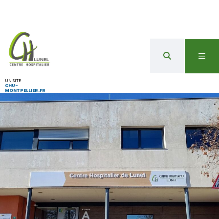
UN SITE
CHU-
MONTPELLIER.FR