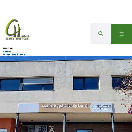
UN SITE
CHU-
MONTPELLIER.FR