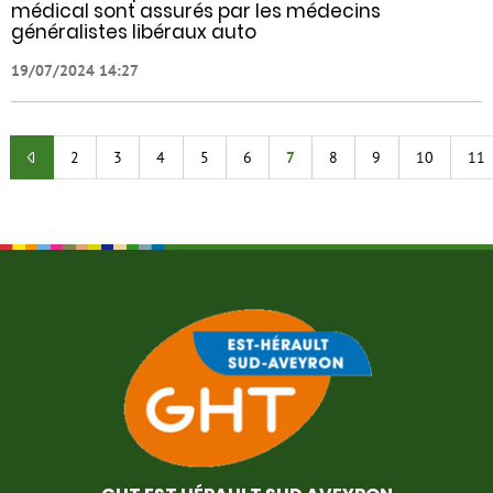
médical sont assurés par les médecins
généralistes libéraux auto
19/07/2024 14:27
2
3
4
5
6
7
8
9
10
11