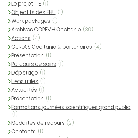
Le projet TIE
(1)
Objectifs des FHU
(1)
Work packages
(1)
Archives COREVIH Occitanie
(30)
Actions
(4)
CoReSS Occitanie & partenaires
(4)
Présentation
(1)
Parcours de soins
(1)
Dépistage
(1)
Liens utiles
(1)
Actualités
(1)
Présentation
(1)
Formations, journées scientifiques grand public
(1)
Modalités de recours
(2)
Contacts
(1)