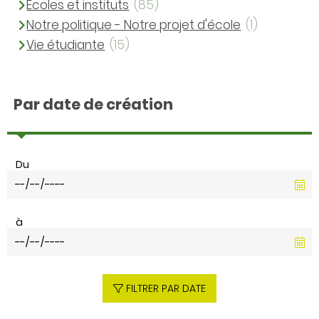
Ecoles et instituts
(85)
Notre politique - Notre projet d'école
(1)
Vie étudiante
(15)
Par date de création
Du
à
FILTRER PAR DATE