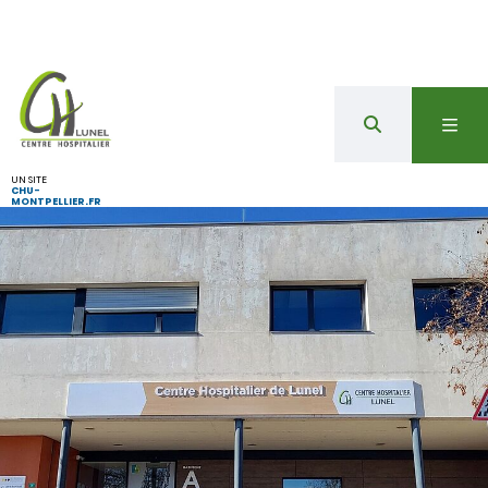
UN SITE
CHU-
MONTPELLIER.FR